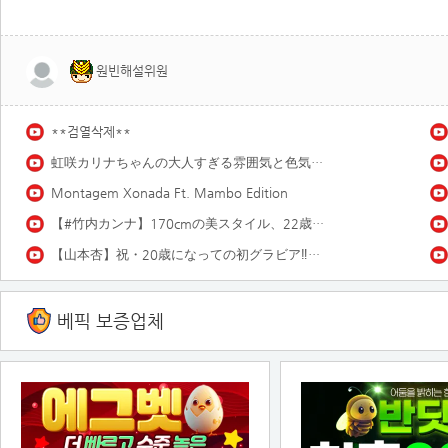
원빈해설위원
**검열삭제**
虹咲カリナちゃんの大人すぎる雰囲気と色気にノックアウト♡ 虹咲カリナ「雨上がり!18歳!!」
Montagem Xonada Ft. Mambo Edition
【#竹内カンナ】170cmの美スタイル、22歳とは思えぬ色気。――デジタル写真集『inevitable signs』好評発売中！ Kanna Takeuchi
【山本杏】祝・20歳になっての初グラビア‼︎ 過去イチ大人なあんころをお届け❤️
베픽 보증업체