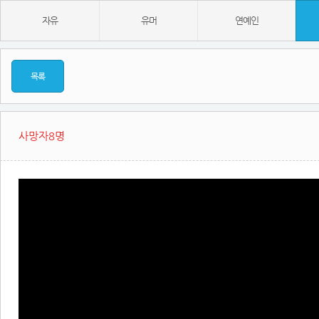
자유
유머
연예인
목록
사망자8명