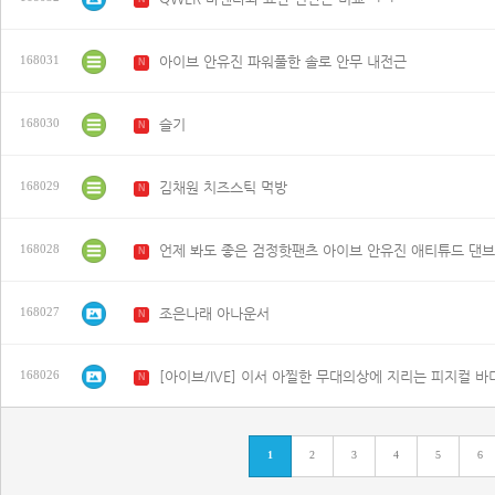
아이브 안유진 파워풀한 솔로 안무 내전근
168031
N
슬기
168030
N
김채원 치즈스틱 먹방
168029
N
언제 봐도 좋은 검정핫팬츠 아이브 안유진 애티튜드 댄브
168028
N
조은나래 아나운서
168027
N
[아이브/IVE] 이서 아찔한 무대의상에 지리는 피지컬 
168026
N
1
2
3
4
5
6