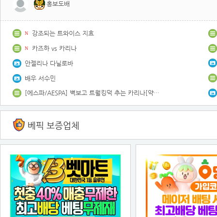
홍보도배
강조되는 트와이스 지효
N
카즈하 vs 카리나
N
안젤리나 다닐로바
배우 서수민
[에스파/AESPA] 벽보고 트월킹덕 추는 카리나[약후]
베픽 보증업체