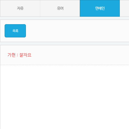
자유
유머
연예인
목록
가현 : 잘자요