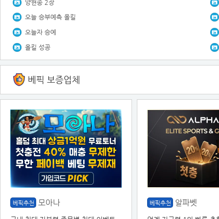
양현종 2장
오늘 승부예측 올킬
오늘자 승예
올킬 성공
베픽 보증업체
모아나
알파벳
베픽추천
베픽추천