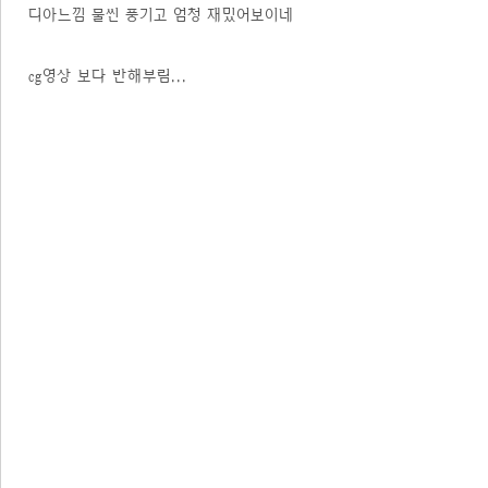
디아느낌 물씬 풍기고 엄청 재밌어보이네
cg영상 보다 반해부림...