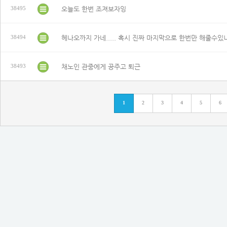
오늘도 한번 조져보자잉
38495
헤나오까지 가네..... 혹시 진짜 마지막으로 한번만 해줄수있
38494
채노인 관중에게 공주고 퇴근
38493
1
2
3
4
5
6