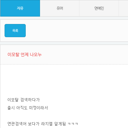
자유
유머
연예인
목록
이모탈 언제 나오누
이모탈 검색하다가
출시 아직도 미정이라서
연관검색어 보다가 라지엘 알게됨 ㅋㅋㅋ