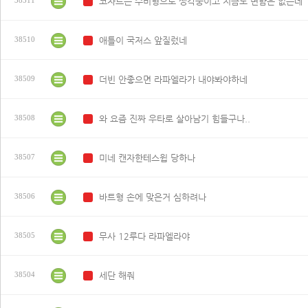
코자트는 수비형으로 생각중이고 지금도 변함은 없는데
N
애틀이 국저스 앞질렀네
38510
N
더빈 안좋으면 라파엘라가 내야봐야하네
38509
N
와 요즘 진짜 우타로 살아남기 힘들구나..
38508
N
미네 캔자한테스윕 당하나
38507
N
바트형 손에 맞은거 심하려나
38506
N
무사 12루다 라파엘라야
38505
N
세단 해줘
38504
N