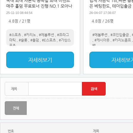
국내 최대 자본력 종목별 최대 이벤트
업계 자금력 1위,빠른 충
매주 홀덤 무료토너 진행 NO.1 모아나
은 베팅한도, 테더입출금
실시간 베팅 캐시아웃가
25-11-10 08:44:54
26-04-07 17:36:07
4.8점 / 21명
4.8점 / 26명
#스포츠
,
#카지노
,
#에볼루션
,
#프라그
#에볼루션
,
#코인입출금
,
마틱
,
#슬롯
,
#홀덤
,
#E스포츠
,
#가상스
,
#캐시아웃
,
#카지노콤프
포츠
백
자세히보기
자세히보
전체
번호
제목