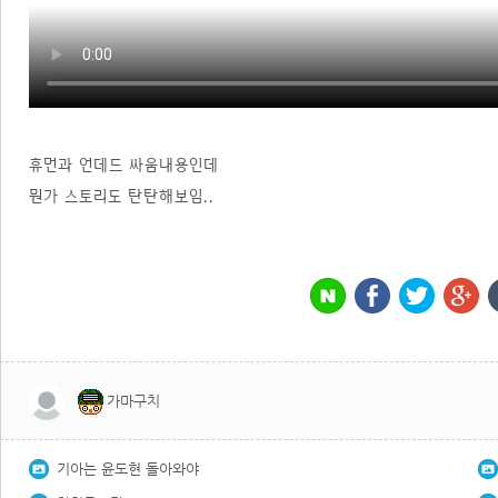
휴먼과 언데드 싸움내용인데
뭔가 스토리도 탄탄해보임..
가마구치
기아는 윤도현 돌아와야