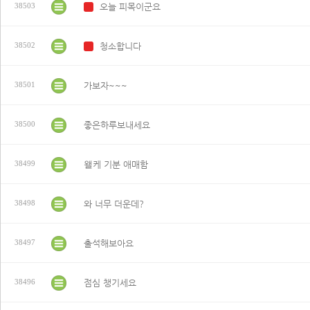
오늘 피목이군요
38503
N
청소합니다
38502
N
가보자~~~
38501
좋은하루보내세요
38500
왤케 기분 애매함
38499
와 너무 더운데?
38498
출석해보아요
38497
점심 챙기세요
38496