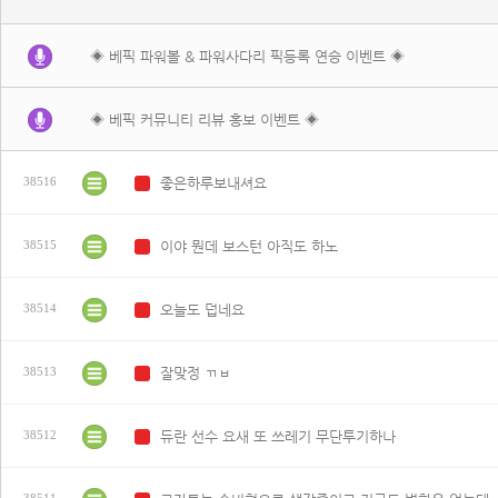
◈ 베픽 파워볼 & 파워사다리 픽등록 연승 이벤트 ◈
◈ 베픽 커뮤니티 리뷰 홍보 이벤트 ◈
좋은하루보내셔요
38516
N
이야 뭔데 보스턴 아직도 하노
38515
N
오늘도 덥네요
38514
N
잘맞정 ㄲㅂ
38513
N
듀란 선수 요새 또 쓰레기 무단투기하나
38512
N
38511