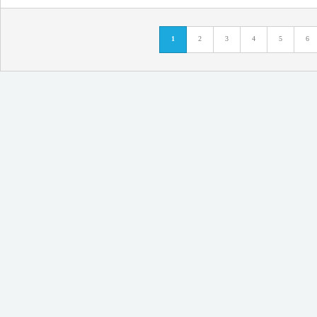
1
2
3
4
5
6