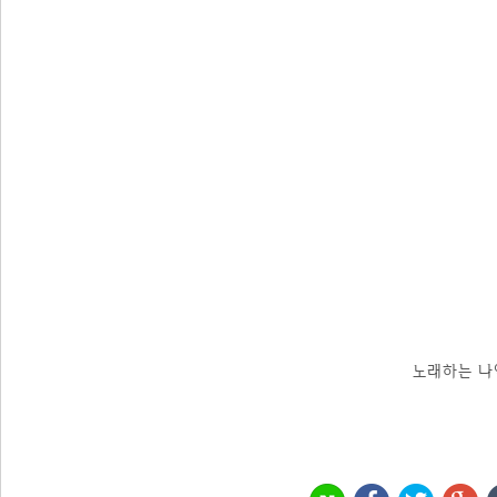
노래하는 나