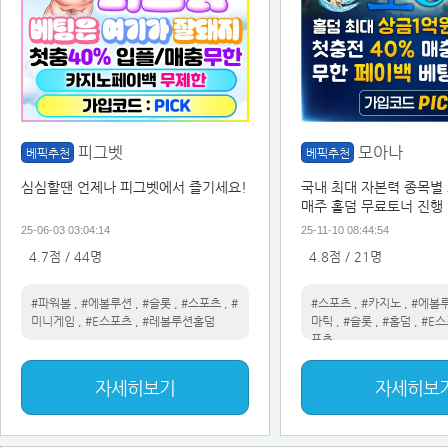
피그벳
모아나
베픽추천
베픽추천
심심할땐 언제나 피그벳에서 즐기세요!
국내 최대 자본력 종목별
매주 홀덤 무료토너 진행 
25-06-03 03:04:14
25-11-10 08:44:54
4.7점 / 44명
4.8점 / 21명
#파워볼
,
#에볼루션
,
#슬롯
,
#스포츠
,
#
#스포츠
,
#카지노
,
#에볼
미니게임
,
#E스포츠
,
#레볼루션홀덤
마틱
,
#슬롯
,
#홀덤
,
#E
포츠
자세히보기
자세히보