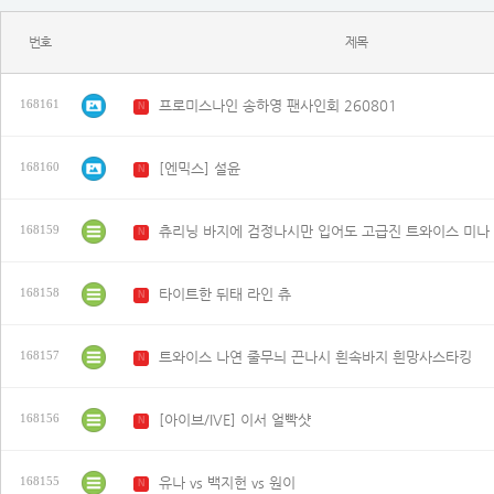
번호
제목
프로미스나인 송하영 팬사인회 260801
168161
N
[엔믹스] 설윤
168160
N
츄리닝 바지에 검정나시만 입어도 고급진 트와이스 미나
168159
N
타이트한 뒤태 라인 츄
168158
N
트와이스 나연 줄무늬 끈나시 흰속바지 흰망사스타킹
168157
N
[아이브/IVE] 이서 얼빡샷
168156
N
유나 vs 백지헌 vs 원이
168155
N