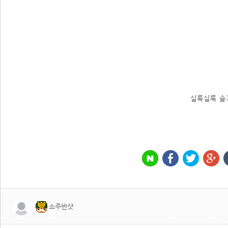
실룩실룩 슬
소주반샷