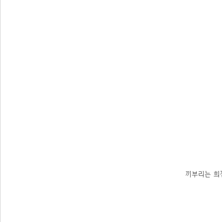
끼부리는 희