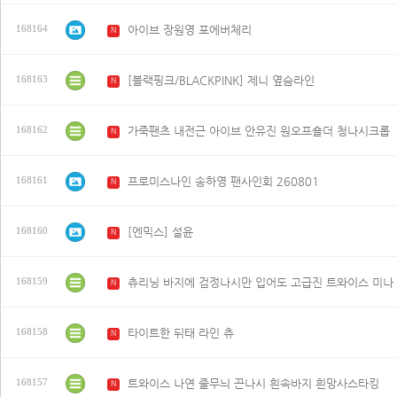
아이브 장원영 포에버체리
168164
N
[블랙핑크/BLACKPINK] 제니 옆슴라인
168163
N
가죽팬츠 내전근 아이브 안유진 원오프숄더 청나시크롭
168162
N
프로미스나인 송하영 팬사인회 260801
168161
N
[엔믹스] 설윤
168160
N
츄리닝 바지에 검정나시만 입어도 고급진 트와이스 미나
168159
N
타이트한 뒤태 라인 츄
168158
N
트와이스 나연 줄무늬 끈나시 흰속바지 흰망사스타킹
168157
N