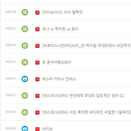
[아이브/IVE] 이서 얼빡샷
168156
N
유나 vs 백지헌 vs 원이
168155
N
168154
N
츄 혼자여행의묘미
168153
N
에스파 카리나 컨버스
168152
N
[에스파/ASEPA] 반전매력 무대위 압도적인 윈터 02
168151
N
[에스파/ASEPA] 지린 묵직한 바디라인 아찔한 Y굴곡라
168150
N
아이브
168149
N