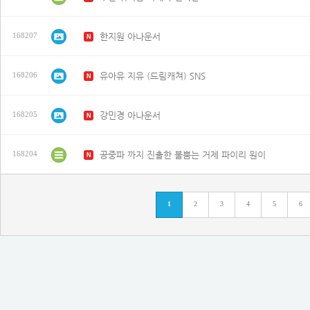
한지원 아나운서
168207
N
유아유 지유 (드림캐쳐) SNS
168206
N
강민경 아나운서
168205
N
공중파 까지 진출한 불뿜는 거제 파이리 원이
168204
N
1
2
3
4
5
6