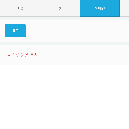
자유
유머
연예인
목록
시스루 붉은 은하