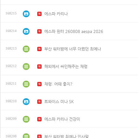
에스파 카리나
168215
N
에스파 윈터 260808 aespa 2026
168214
N
부산 워터밤에 너무 더웠던 최예나
168213
N
해외에서 싸인해주는 채령
168212
N
채령: 어때 좋지?
168211
N
트와이스 미나 SK
168210
N
에스파 카리나 건강미
168209
N
부산 워터밤 최예나 인사말
168208
N