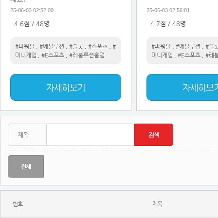
25-06-03 02:52:00
25-06-03 02:56:01
4.6점 / 48명
4.7점 / 48명
#파워볼
,
#에볼루션
,
#슬롯
,
#스포츠
,
#
#파워볼
,
#에볼루션
,
#슬
미니게임
,
#E스포츠
,
#레볼루션홀덤
미니게임
,
#E스포츠
,
#레
자세히보기
자세히보
전체
번호
제목