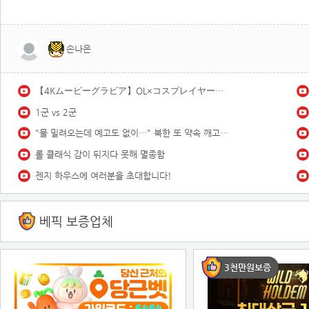
손나은
【4Kムービーグラビア】OL×コスプレイヤーの二刀流ヒロイン #大原円香 ちゃんが再登場！“殻を破る”をテーマに可愛らしさも破壊力もパワーアップした水着撮影に最高画質で没入密着！【メイキング】
1군 vs 2군
"물 밀려오는데 예고도 없이…" 북한 또 약속 깨고 '무단 방류'
롤 클래식 감이 뒤지다 못해 멸종함
젠지 하우스에 여러분을 초대합니다!
베픽 보증업체
3천만원보증