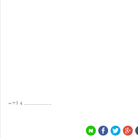
ㅗㅜㅑ 4 ..................