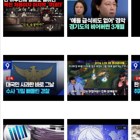
북한에 그나마 남아 있었던 민주주의가 완전히 삭제되고 김일성이 권력을 잡게 된 결정적인 사건
살다살다 미애가 불쌍해 보이는 날도 있구나 ㅋㅋㅋㅋ
추
오타쿠
손예진
[단독] ‘장윤기’ 논란인데…‘경찰관 뺑소니’ 수사 빼돌린 경찰
Welcome, GEN G Peyz
크롬
소주반샷