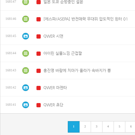
일본 도쿄 순방중인 설윤
168147
N
[에스파/ASEPA] 반전매력 무대위 압도적인 윈터 01
168146
N
QWER 시연
168145
N
아이린 실물느낌 근접짤
168144
N
홍진영 바람에 치마가 올라가 속바지가 뿅
168143
N
QWER 마젠타
168142
N
QWER 쵸단
168141
N
1
2
3
4
5
6