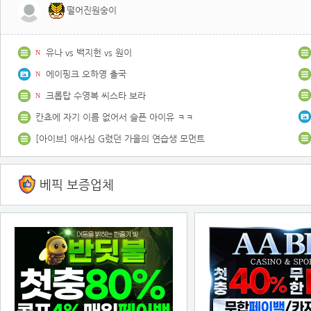
떨어진원숭이
유나 vs 백지헌 vs 원이
N
에이핑크 오하영 출국
N
크롭탑 수영복 씨스타 보라
N
칸쵸에 자기 이름 없어서 슬픈 아이유 ㅋㅋ
[아이브] 애사심 G렸던 가을의 연습생 모먼트
베픽 보증업체