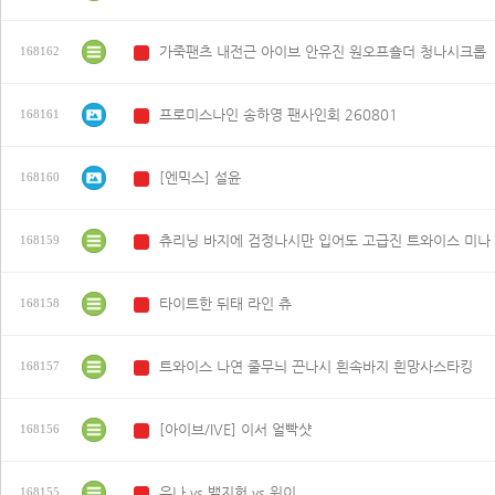
가죽팬츠 내전근 아이브 안유진 원오프숄더 청나시크롭
168162
N
프로미스나인 송하영 팬사인회 260801
168161
N
[엔믹스] 설윤
168160
N
츄리닝 바지에 검정나시만 입어도 고급진 트와이스 미나
168159
N
타이트한 뒤태 라인 츄
168158
N
트와이스 나연 줄무늬 끈나시 흰속바지 흰망사스타킹
168157
N
[아이브/IVE] 이서 얼빡샷
168156
N
유나 vs 백지헌 vs 원이
168155
N