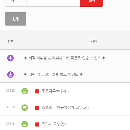
전체
번호
제목
◈ 베픽 파워볼 & 파워사다리 픽등록 연승 이벤트 ◈
◈ 베픽 커뮤니티 리뷰 홍보 이벤트 ◈
좋은하루보내셔요
38520
N
스포츠는 한끝차이가 너무나서
38519
N
김민재 골넣었네요
38518
N