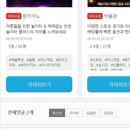
문카지노
박물관
베픽보증
베픽보증
어른들을 위한 놀이터 & 제재없는 안전
다양한 스포츠 경기와 이
놀이터 클라스의 차이를 느껴보세요
배당률에 빠른 충전과 한
25-06-03 02:26:18
26-04-15 16:23:32
5점 / 92명
4.9점 / 27명
#에볼루션
,
#슬롯
,
#미니게임
,
#프라그
#스포츠
,
#미니게임
,
#토
마틱
,
#보타카지노
,
#아시아게이밍
임
,
#실시간
,
#인플레이
,
루션
,
#슬롯
,
#페이백
자세히보기
자세히보
전체댓글
2
개
최신순
과거순
답글순
공감순