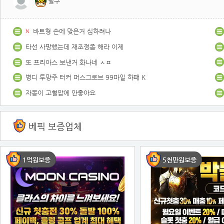
철구
바트형 손에 맞은거 심하려나
N
타선 사망했는데 재조정좀 해라 이제
또 프리아스 보낸거 화나네 ㅅㅍ
병디 투망주 터커 머스그로브 99마일 하패 K
자몽이 고혈압에 안좋아요
베픽 보증업체
1억원보증
5천만원보증