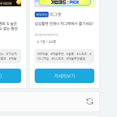
피그벳
베픽추천
벤트 & 높은
심심할땐 언제나 피그벳에서 즐기세요!
도 없는 환전
25-06-03 03:04:14
4.7점 / 44명
지노
,
#가상게
#파워볼
,
#에볼루션
,
#슬롯
,
#스포츠
,
#
#콤프
,
#에볼
미니게임
,
#E스포츠
,
#레볼루션홀덤
기
자세히보기