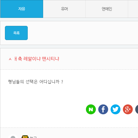
자유
유머
연예인
목록
ㅅ ㅐ축 레알이냐 맨시티냐
형님들의 선택은 어디십니까 ?