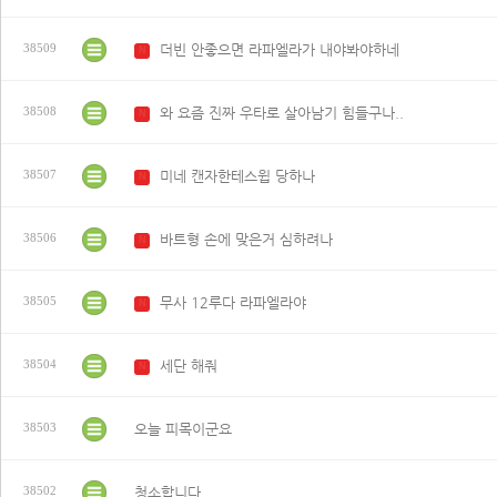
더빈 안좋으면 라파엘라가 내야봐야하네
38509
N
와 요즘 진짜 우타로 살아남기 힘들구나..
38508
N
미네 캔자한테스윕 당하나
38507
N
바트형 손에 맞은거 심하려나
38506
N
무사 12루다 라파엘라야
38505
N
세단 해줘
38504
N
오늘 피목이군요
38503
청소합니다
38502