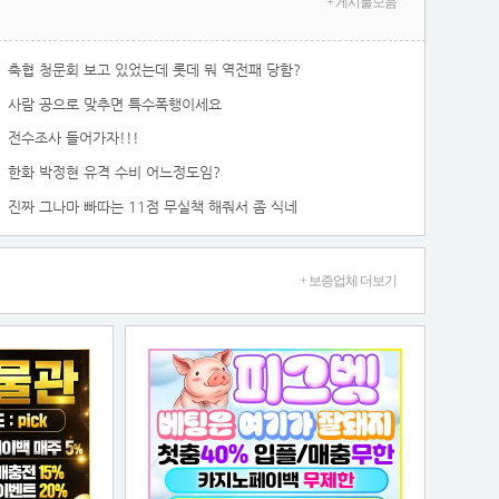
+ 게시물모음
축협 청문회 보고 있었는데 롯데 뭐 역전패 당함?
사람 공으로 맞추면 특수폭행이세요
전수조사 들어가자!!!
한화 박정현 유격 수비 어느정도임?
진짜 그나마 빠따는 11점 무실책 해줘서 좀 식네
+ 보증업체 더보기