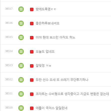
밤에도폭염ㄷㄷ
38517
N
좋은하루보내셔요
38516
N
이야 뭔데 보스턴 아직도 하노
38515
N
오늘도 덥네요
38514
N
잘맞정 ㄲㅂ
38513
N
듀란 선수 요새 또 쓰레기 무단투기하나
38512
N
코자트는 수비형으로 생각중이고 지금도 변함은 없는데
38511
N
애틀이 국저스 앞질렀네
38510
N