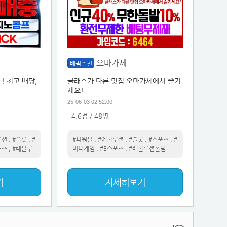
오마카세
베픽추천
! 최고 배당,
클래스가 다른 맛집 오마카세에서 즐기
세요!
25-06-03 02:52:00
4.6점 / 48명
루션
,
#슬롯
,
#
#파워볼
,
#에볼루션
,
#슬롯
,
#스포츠
,
#
포츠
,
#레볼루
미니게임
,
#E스포츠
,
#레볼루션홀덤
기
자세히보기