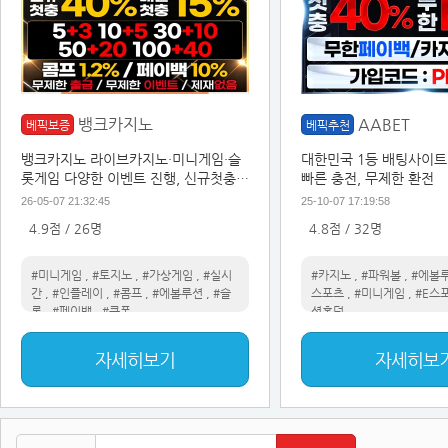
뱅크카지노
AABET
베픽보증
베픽추천
뱅크카지노 라이브카지노·미니게임·슬
대한민국 1등 배팅사이트 
롯게임 다양한 이벤트 진행, 신규첫충·
빠른 충전, 무제한 환전
재충·페이백·콤프 지급 혜택과 빠른충전
26-05-07 21:32:45
25-10-07 17:19:58
무제한환전 지원
4.9점 / 26명
4.8점 / 32명
#미니게임
,
#토지노
,
#가상게임
,
#실시
#카지노
,
#파워볼
,
#에볼
간
,
#인플레이
,
#콤프
,
#에볼루션
,
#슬
스포츠
,
#미니게임
,
#E스
롯
,
#페이백
,
#쿠폰
션홀덤
자세히보기
자세히보