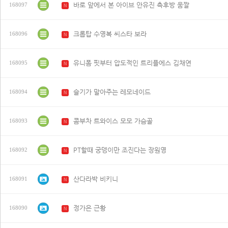
바로 앞에서 본 아이브 안유진 측후방 움짤
168097
N
크롭탑 수영복 씨스타 보라
168096
N
유니폼 핏부터 압도적인 트리플에스 김채연
168095
N
슬기가 말아주는 레모네이드
168094
N
콤부차 트와이스 모모 가슴골
168093
N
PT할때 궁뎅이만 조진다는 장원영
168092
N
산다라박 비키니
168091
N
정가은 근황
168090
N