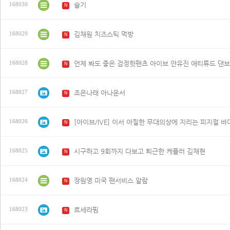
슬기
168030
N
김채원 치즈스틱 먹방
168029
N
언제 봐도 좋은 검정핫팬츠 아이브 안유진 애티튜드 댄브
168028
N
조은나래 아나운서
168027
N
[아이브/IVE] 이서 아찔한 무대의상에 지리는 피지컬 
168026
N
시구하고 9회까지 다보고 퇴근한 케플러 김채현
168025
N
장원영 미국 팬서비스 알람
168024
N
르세라핌
168023
N