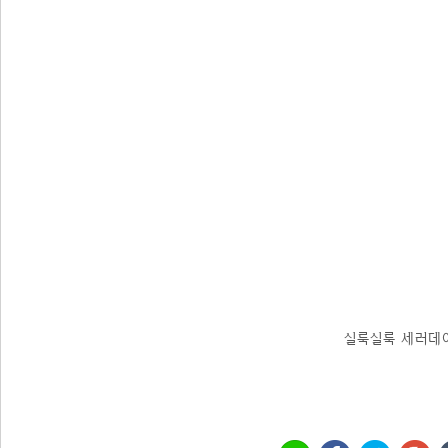
실룩실룩 세러데