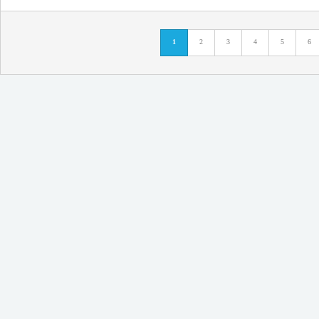
1
2
3
4
5
6