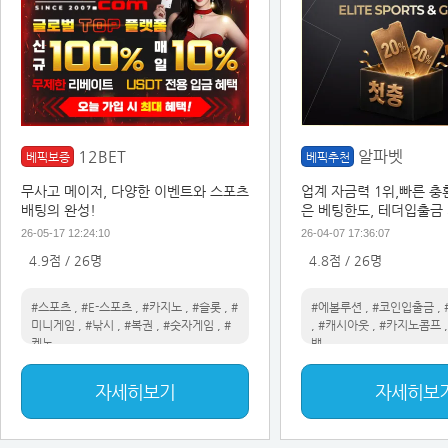
12BET
알파벳
베픽보증
베픽추천
무사고 메이저, 다양한 이벤트와 스포츠
업계 자금력 1위,빠른 충
배팅의 완성!
은 베팅한도, 테더입출금
실시간 베팅 캐시아웃가
26-05-17 12:24:10
26-04-07 17:36:07
4.9점 / 26명
4.8점 / 26명
#스포츠
,
#E-스포츠
,
#카지노
,
#슬롯
,
#
#에볼루션
,
#코인입출금
,
미니게임
,
#낚시
,
#복권
,
#숫자게임
,
#
,
#캐시아웃
,
#카지노콤프
케노
백
자세히보기
자세히보