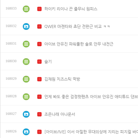
하이키 리이나 끈 줄무늬 원피스
168033
N
QWER 마젠타와 쵸단 전완근 비교 ㅋㅋ
168032
N
아이브 안유진 파워풀한 솔로 안무 내전근
168031
N
슬기
168030
N
김채원 치즈스틱 먹방
168029
N
언제 봐도 좋은 검정핫팬츠 아이브 안유진 애티튜드 댄브
168028
N
조은나래 아나운서
168027
N
[아이브/IVE] 이서 아찔한 무대의상에 지리는 피지컬 
168026
N