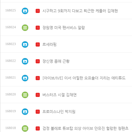
시구하고 9회까지 다보고 퇴근한 케플러 김채현
168025
N
장원영 미국 팬서비스 알람
168024
N
르세라핌
168023
N
장신영 몸매 근황
168022
N
[아이브/IVE] 이서 아찔한 오프숄더 지리는 애티튜드
168021
N
버스터즈 시절 김채연
168020
N
프로미스나인 박지원
168019
N
검정 볼레로 튜브탑 의상 아이브 안유진 헐렁한 청팬츠
168018
N