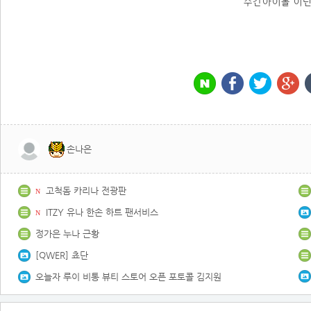
주간아이돌 이런
손나은
고척돔 카리나 전광판
N
ITZY 유나 한손 하트 팬서비스
N
정가은 누나 근황
[QWER] 쵸단
오늘자 루이 비통 뷰티 스토어 오픈 포토콜 김지원