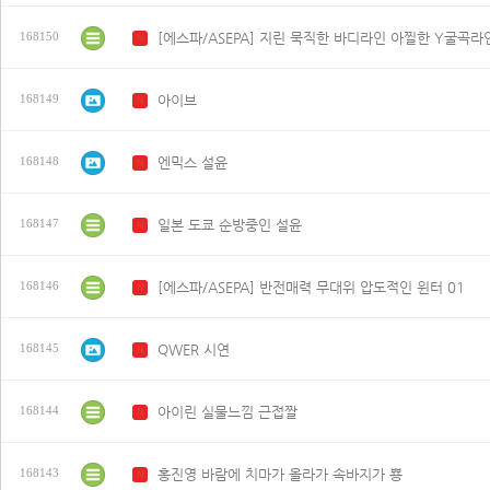
[에스파/ASEPA] 지린 묵직한 바디라인 아찔한 Y굴곡라
168150
N
아이브
168149
N
엔믹스 설윤
168148
N
일본 도쿄 순방중인 설윤
168147
N
[에스파/ASEPA] 반전매력 무대위 압도적인 윈터 01
168146
N
QWER 시연
168145
N
아이린 실물느낌 근접짤
168144
N
홍진영 바람에 치마가 올라가 속바지가 뿅
168143
N