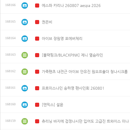
에스파 카리나 260807 aespa 2026
168166
N
권은비
168165
N
아이브 장원영 포에버체리
168164
N
[블랙핑크/BLACKPINK] 제니 옆슴라인
168163
N
가죽팬츠 내전근 아이브 안유진 원오프숄더 청나시크롭
168162
N
프로미스나인 송하영 팬사인회 260801
168161
N
[엔믹스] 설윤
168160
N
츄리닝 바지에 검정나시만 입어도 고급진 트와이스 미나
168159
N