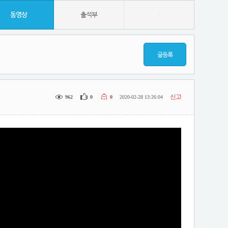
동영상
출석부
-
글등록
신고
962
0
0
2020-02-28 13:26:04