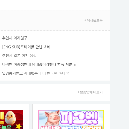
+ 게시물모음
추천시 여자친구
[ENG SUB]프레이를 만난 쵸비
추천시 일본 여친 생김
나거한 여중생한테 담배끊어라했다 학폭 처분 ㅠ
입영통지받고 제대했는데 너 한국인 아니야
+ 보증업체 더보기