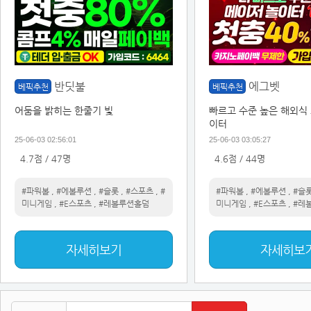
반딧불
에그벳
베픽추천
베픽추천
어둠을 밝히는 한줄기 빛
빠르고 수준 높은 해외식 
이터
25-06-03 02:56:01
25-06-03 03:05:27
4.7점 / 47명
4.6점 / 44명
#파워볼
,
#에볼루션
,
#슬롯
,
#스포츠
,
#
#파워볼
,
#에볼루션
,
#슬
미니게임
,
#E스포츠
,
#레볼루션홀덤
미니게임
,
#E스포츠
,
#레
자세히보기
자세히보