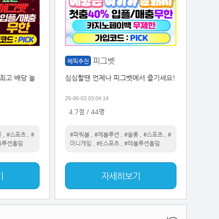
피그벳
베픽추천
최고 배당 놀
심심할땐 언제나 피그벳에서 즐기세요!
25-06-03 03:04:14
4.7점 / 44명
롯
,
#스포츠
,
#
#파워볼
,
#에볼루션
,
#슬롯
,
#스포츠
,
#
볼루션홀덤
미니게임
,
#E스포츠
,
#레볼루션홀덤
기
자세히보기