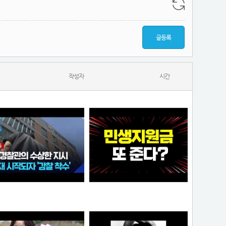
글등록
작성자
시간
[단독] “안 데려와도 임의동행에 ‘죄명 바꾸기’”…경찰서 조직적 개입?
와.. 추석 전 민생지원금 또 준다?
N
크롬
이영자