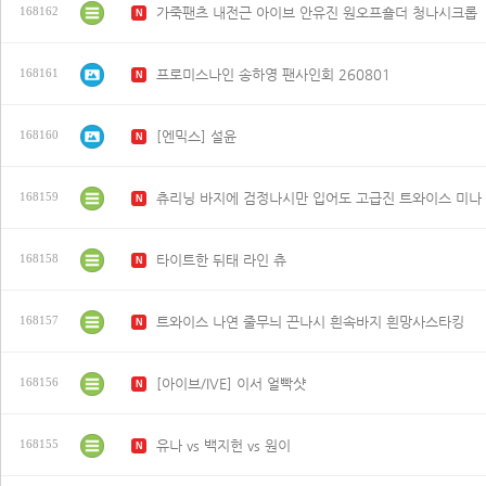
가죽팬츠 내전근 아이브 안유진 원오프숄더 청나시크롭
168162
N
프로미스나인 송하영 팬사인회 260801
168161
N
[엔믹스] 설윤
168160
N
츄리닝 바지에 검정나시만 입어도 고급진 트와이스 미나
168159
N
타이트한 뒤태 라인 츄
168158
N
트와이스 나연 줄무늬 끈나시 흰속바지 흰망사스타킹
168157
N
[아이브/IVE] 이서 얼빡샷
168156
N
유나 vs 백지헌 vs 원이
168155
N