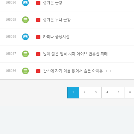
정가은 근황
168090
N
정가은 누나 근황
168089
N
카리나 중딩시절
168088
N
많이 짧은 얼룩 치마 아이브 안유진 뒤태
168087
N
칸쵸에 자기 이름 없어서 슬픈 아이유 ㅋㅋ
168086
N
1
2
3
4
5
6