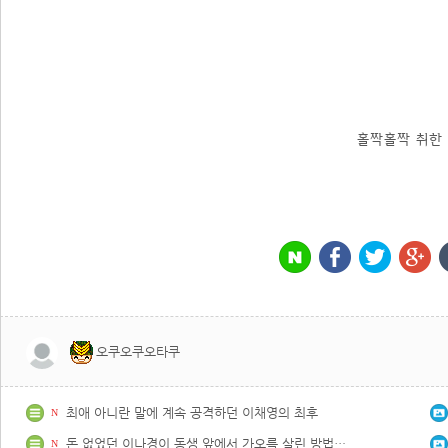
홀짝홀짝 취한
오쿠오쿠오타쿠
최애 아니란 말에 계속 공격하던 이채영의 최후
N
돈 없었던 이나경이 동생 앞에서 가오를 살린 방법(프로미스나인)
N