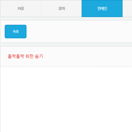
자유
유머
연예인
목록
홀짝홀짝 취한 슬기