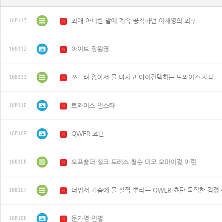
최애 아니란 말에 계속 공격하던 이채영의 최후
168113
N
아이브 장원영
168112
N
쪼그려 앉아서 물 마시고 아이컨텍하는 트와이스 사나
168111
N
트와이스 인스타
168110
N
QWER 쵸단
168109
N
오프숄더 실크 드레스 청순 미모 오마이걸 아린
168108
N
168107
N
문가영 인별
168106
N