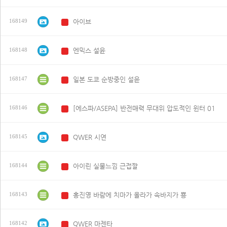
아이브
168149
N
엔믹스 설윤
168148
N
일본 도쿄 순방중인 설윤
168147
N
[에스파/ASEPA] 반전매력 무대위 압도적인 윈터 01
168146
N
QWER 시연
168145
N
아이린 실물느낌 근접짤
168144
N
홍진영 바람에 치마가 올라가 속바지가 뿅
168143
N
QWER 마젠타
168142
N