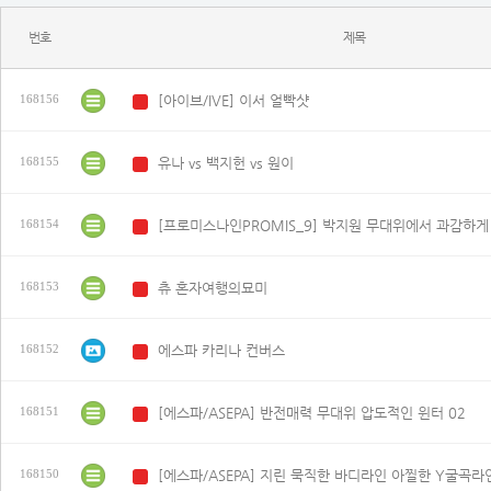
번호
제목
[아이브/IVE] 이서 얼빡샷
168156
N
유나 vs 백지헌 vs 원이
168155
N
168154
N
츄 혼자여행의묘미
168153
N
에스파 카리나 컨버스
168152
N
[에스파/ASEPA] 반전매력 무대위 압도적인 윈터 02
168151
N
[에스파/ASEPA] 지린 묵직한 바디라인 아찔한 Y굴곡라
168150
N