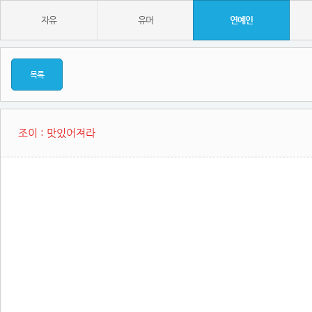
자유
유머
연예인
목록
조이 : 맛있어져라