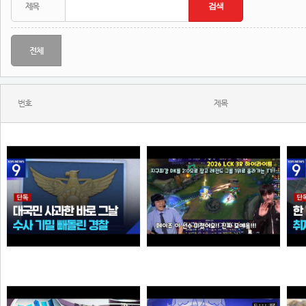
전체
번호
제목
[단독] ‘장윤기’ 논란인데…‘경찰관 뺑소니’ 수사 빼돌린 경찰
Welcome, GEN G Peyz
N
N
N
크롬
소주반샷