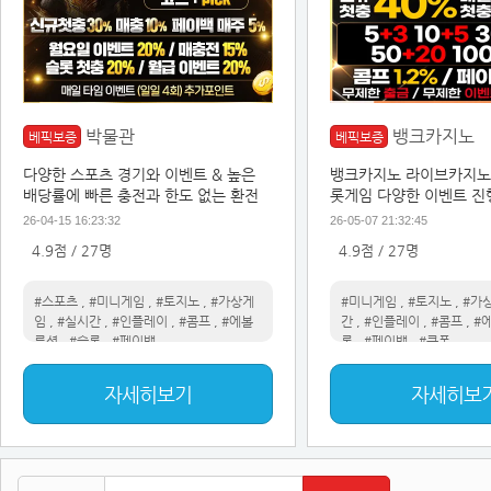
박물관
뱅크카지노
베픽보증
베픽보증
다양한 스포츠 경기와 이벤트 & 높은
뱅크카지노 라이브카지노
배당률에 빠른 충전과 한도 없는 환전
롯게임 다양한 이벤트 진행
재충·페이백·콤프 지급 
26-04-15 16:23:32
26-05-07 21:32:45
무제한환전 지원
4.9점 / 27명
4.9점 / 27명
#스포츠
,
#미니게임
,
#토지노
,
#가상게
#미니게임
,
#토지노
,
#가
임
,
#실시간
,
#인플레이
,
#콤프
,
#에볼
간
,
#인플레이
,
#콤프
,
#
루션
,
#슬롯
,
#페이백
롯
,
#페이백
,
#쿠폰
자세히보기
자세히보