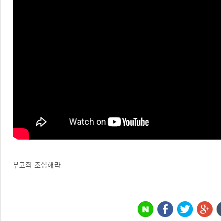
무고죄 조심해라