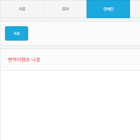
자유
유머
연예인
목록
빤짝이팬츠 나경