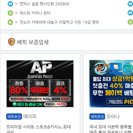
엔믹스 설윤 팬사인회 260806
N
에스파 카리나 윈터
N
전소미 카메라에 대놓구 아찔하고 지린 19금 행위예술
N
베픽 보증업체
에이피
모아나
베픽추천
베픽추천
프리미엄 사이트 스포츠&카지노 최대
국내 최대 자본력 종목별
규모
매주 홀덤 무료토너 진행 