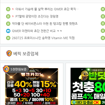
더워서 가슴에 물 살짝 뿌리는 QWER 쵸단 묵직한 검정 주름 민소매
N
PT할때 궁뎅이만 조진다는 장원영
N
악마뿔 단 베이비몬스터 아현 흰 탱크탑 한뼘 핫팬츠
QWER 마젠타와 쵸단 전완근 비교 ㅋㅋ
260725 프로미스나인 송하영 Vitamin ME 직캠
베픽 보증업체
5천만원보증