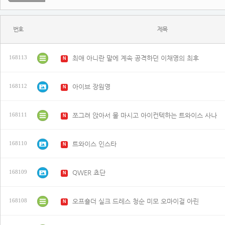
번호
제목
최애 아니란 말에 계속 공격하던 이채영의 최후
168113
N
아이브 장원영
168112
N
쪼그려 앉아서 물 마시고 아이컨텍하는 트와이스 사나
168111
N
트와이스 인스타
168110
N
QWER 쵸단
168109
N
오프숄더 실크 드레스 청순 미모 오마이걸 아린
168108
N