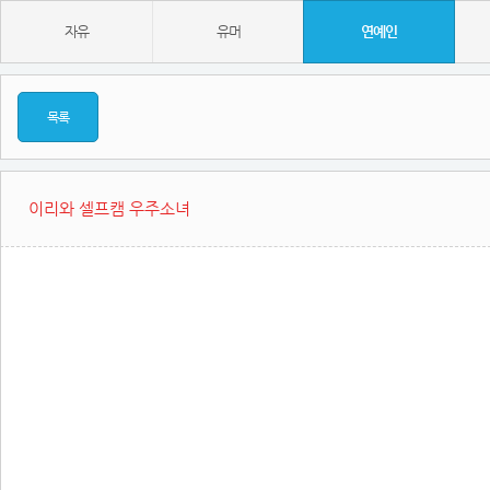
자유
유머
연예인
목록
이리와 셀프캠 우주소녀