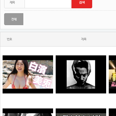
전체
번호
제목
MONSTA - Holdin' On (Skrillex & Nero Remix)
젠
【#白濱美兎】変わらぬあどけなさから、こぼれおちる色気。――デジタル写真集『あの日の約束、大人の答え。』好評発売中！ Miu Shirahama
N
극혐
곰비서