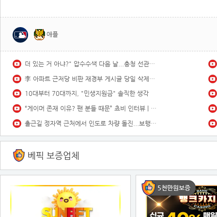
애플
더 있는 거 아냐?" 압수수색 다음 날...충청 선관위서도 '숫자 맞추기' 포착
李 아파트 근저당 비판 재경부 게시글 당일 삭제…"대출 막더니 내로남불"
10대부터 70대까지, "민생지원금" 솔직한 생각
“게이머 존재 이유? 팬 분들 때문” 쵸비 인터뷰 | GEN vs KRX(04.30)
출근길 정자역 근처에서 인도로 차량 돌진...보행자 숨져 / YTN
베픽 보증업체
5천만원보증