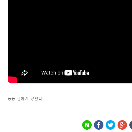
퐁퐁 심하게 당했네