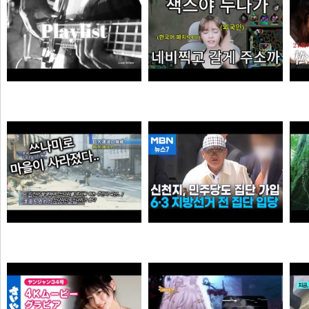
듣게
엘프녀가 롤하다 극대노하게된 이유
순대국
오타쿠
0:41 할아버지 대담한거보소 영압지리네
신천지, 6·3 지방선거 전 민주당 집단 입당…수도권 지역
오쿠오쿠오타쿠
떨어진원숭이