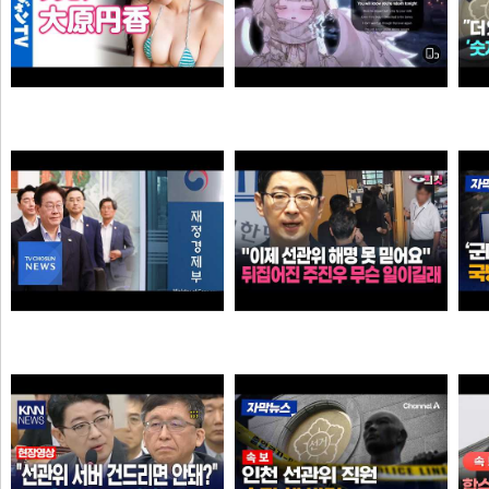
Call Of Silence - Clear Sky remix • Cover: Mirai | Atack on titan ost | Cover - Vtuber
【4Kムービーグラビア】OL×コスプレイヤーの二刀流ヒロイン #大原円香 ちゃんが再登場！“殻を破る”をテーマに可愛らしさも破壊力もパワーアップした水着撮影に最高画質で没入密着！【メイキング】
타짜신정환
손나은
"이제 선관위 해명 못 믿어요" 뒤집어진 주진우 무슨 일이길래
李 아파트 근저당 비판 재경부 게시글 당일 삭제…"대출 막더니 내로남불"
타짜신정환
애플