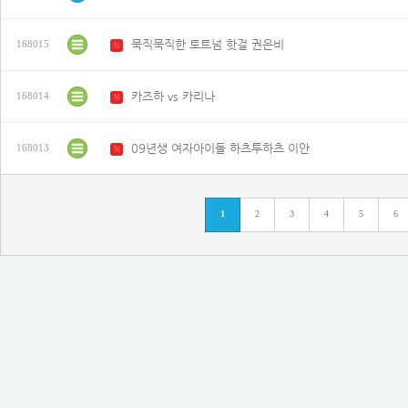
묵직묵직한 토트넘 핫걸 권은비
168015
N
카즈하 vs 카리나
168014
N
09년생 여자아이돌 하츠투하츠 이안
168013
N
1
2
3
4
5
6