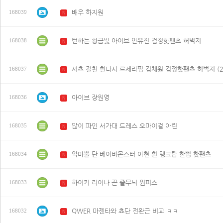
배우 하지원
168039
N
턴하는 황금빛 아이브 안유진 검정핫팬츠 허벅지
168038
N
셔츠 걸친 흰나시 르세라핌 김채원 검정핫팬츠 허벅지 (2
168037
N
아이브 장원영
168036
N
많이 파인 서가대 드레스 오마이걸 아린
168035
N
악마뿔 단 베이비몬스터 아현 흰 탱크탑 한뼘 핫팬츠
168034
N
하이키 리이나 끈 줄무늬 원피스
168033
N
QWER 마젠타와 쵸단 전완근 비교 ㅋㅋ
168032
N