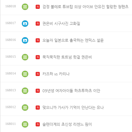
검정 볼레로 튜브탑 의상 아이브 안유진 헐렁한 청팬츠
168018
N
권은비 시구사진 고화질
168017
N
오늘자 일본으로 출국하는 엔믹스 설윤
168016
N
묵직묵직한 토트넘 핫걸 권은비
168015
N
카즈하 vs 카리나
168014
N
09년생 여자아이돌 하츠투하츠 이안
168013
N
맞으니까 가사가 기억이 안난다는 유나
168012
N
슬렌더계의 초신성 리센느 원이
168011
N