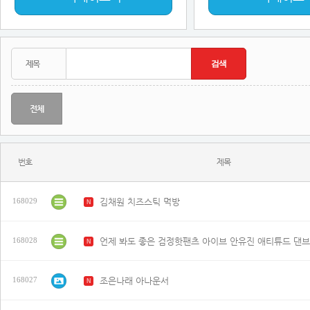
전체
번호
제목
김채원 치즈스틱 먹방
168029
N
언제 봐도 좋은 검정핫팬츠 아이브 안유진 애티튜드 댄브
168028
N
조은나래 아나운서
168027
N