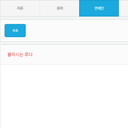
자유
유머
연예인
목록
물마시는 루다