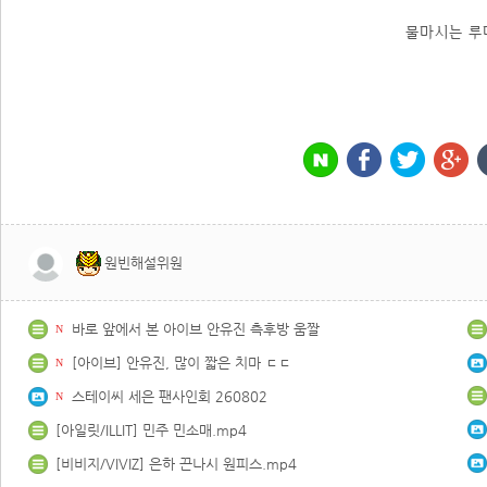
물마시는 루
원빈해설위원
바로 앞에서 본 아이브 안유진 측후방 움짤
N
[아이브] 안유진, 많이 짧은 치마 ㄷㄷ
N
스테이씨 세은 팬사인회 260802
N
[아일릿/ILLIT] 민주 민소매.mp4
[비비지/VIVIZ] 은하 끈나시 원피스.mp4