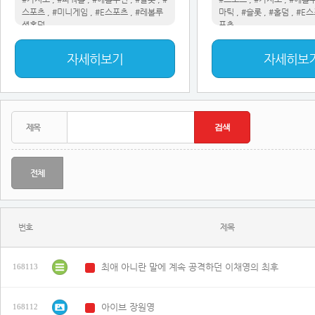
스포츠
,
#미니게임
,
#E스포츠
,
#레볼루
마틱
,
#슬롯
,
#홀덤
,
#E
션홀덤
포츠
자세히보기
자세히보
전체
번호
제목
최애 아니란 말에 계속 공격하던 이채영의 최후
168113
N
아이브 장원영
168112
N