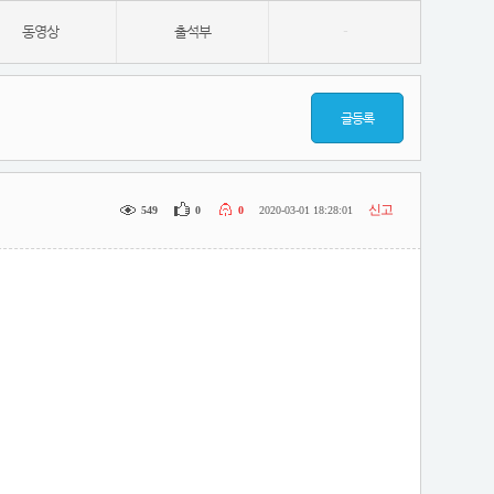
동영상
출석부
-
글등록
신고
549
0
0
2020-03-01 18:28:01