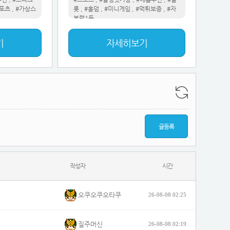
스포츠
,
#가상스
롯
,
#홀덤
,
#미니게임
,
#먹튀보증
,
#자
본력1등
기
자세히보기
글등록
작성자
시간
오쿠오쿠오타쿠
26-08-08 02:25
질주머신
26-08-08 02:19