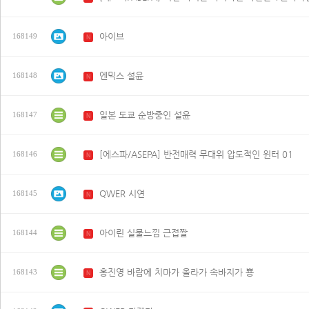
아이브
168149
N
엔믹스 설윤
168148
N
일본 도쿄 순방중인 설윤
168147
N
[에스파/ASEPA] 반전매력 무대위 압도적인 윈터 01
168146
N
QWER 시연
168145
N
아이린 실물느낌 근접짤
168144
N
홍진영 바람에 치마가 올라가 속바지가 뿅
168143
N