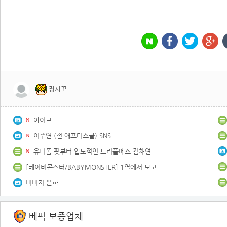
장사꾼
아이브
N
이주연 (전 애프터스쿨) SNS
N
유니폼 핏부터 압도적인 트리플에스 김채연
N
[베이비몬스터/BABYMONSTER] 1열에서 보고 숨 막혀 죽을 뻔한
비비지 은하
베픽 보증업체