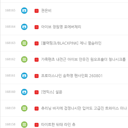
권은비
168165
N
아이브 장원영 포에버체리
168164
N
[블랙핑크/BLACKPINK] 제니 옆슴라인
168163
N
가죽팬츠 내전근 아이브 안유진 원오프숄더 청나시크롭
168162
N
프로미스나인 송하영 팬사인회 260801
168161
N
[엔믹스] 설윤
168160
N
츄리닝 바지에 검정나시만 입어도 고급진 트와이스 미나
168159
N
타이트한 뒤태 라인 츄
168158
N