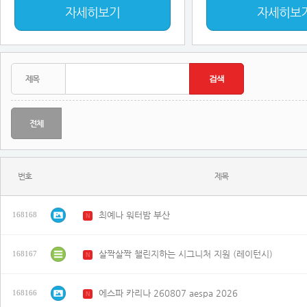
자세히보기
자세히보
전체
번호
제목
최예나 워터밤 부산
168168
N
살짝살짝 챌린지하는 시그니처 지원 (레이턴시)
168167
N
에스파 카리나 260807 aespa 2026
168166
N