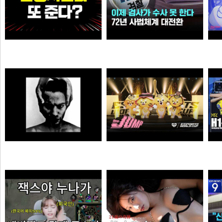
와.. 추석 전 민생지원금 또 준다?
이제 검사가 직접 수사 못 한다…72년 사법체계 대전환421421
이영자
가습기
MONSTA - Holdin' On (Skrillex & Nero Remix)
젠랑이
극혐
물음표