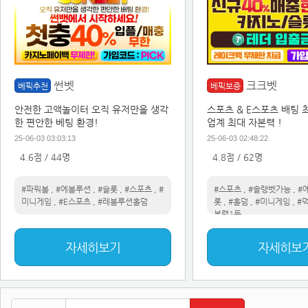
썬벳
크크벳
베픽추천
베픽보증
안전한 고액놀이터 오직 유저만을 생각
스포츠 & E스포츠 배팅 
한 편안한 베팅 환경!
업계 최대 자본력 !
25-06-03 03:03:13
25-06-03 02:48:22
4.6점 / 44명
4.8점 / 62명
#파워볼
,
#에볼루션
,
#슬롯
,
#스포츠
,
#
#스포츠
,
#솔랭벳가능
,
#
미니게임
,
#E스포츠
,
#레볼루션홀덤
롯
,
#홀덤
,
#미니게임
,
#
본력1등
자세히보기
자세히보