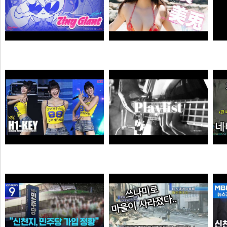
자오 EP 「Tiny Giant」 | 젠레스 존 제로
【#白濱美兎】変わらぬあどけなさから、こぼれおちる色気。――デジタル写真集『あの日の約束、大人の答え。』好評発売中！ Miu Shirahama
픽샤워
곰비서
하이키 옐 직캠 #YEL #H1KEY @260731 정읍물빛축제 ♬ 여름이었다 (Summer Was You)
듣게
픽도리
순대국