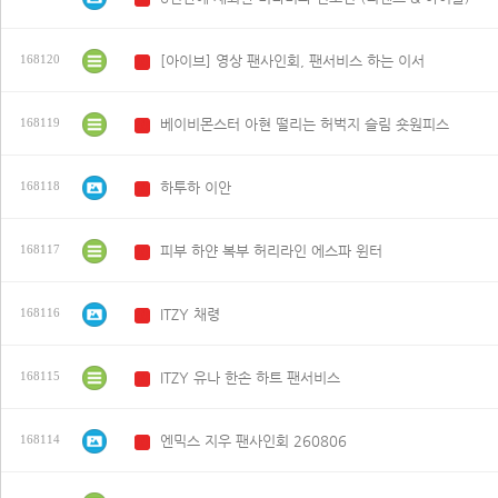
[아이브] 영상 팬사인회, 팬서비스 하는 이서
168120
N
베이비몬스터 아현 떨리는 허벅지 슬림 숏원피스
168119
N
하투하 이안
168118
N
피부 하얀 복부 허리라인 에스파 윈터
168117
N
ITZY 채령
168116
N
ITZY 유나 한손 하트 팬서비스
168115
N
엔믹스 지우 팬사인회 260806
168114
N