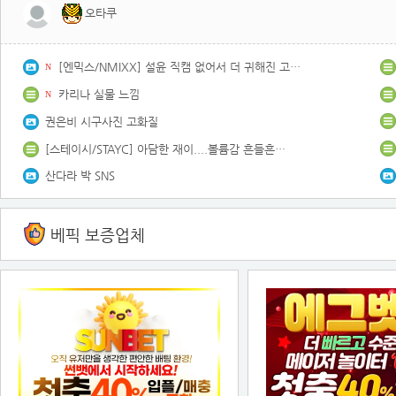
오타쿠
[엔믹스/NMIXX] 설윤 직캠 없어서 더 귀해진 고화질 전신 피지컬
N
카리나 실물 느낌
N
권은비 시구사진 고화질
[스테이시/STAYC] 아담한 재이....볼륨감 흔들흔들.mp4
산다라 박 SNS
베픽 보증업체