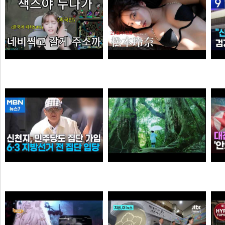
엘프녀가 롤하다 극대노하게된 이유
【#松本玲奈】話題のショートドラマ出演女優が待望の水着グラビアに挑戦！――デジタル写真集『21歳の奇跡』好評発売中！ Reina Matsumoto
오타쿠
타짜신정환
신천지, 6·3 지방선거 전 민주당 집단 입당…수도권 지역
[원작] 지금 만나러 갑니다 OST -시간을 넘어서
누
떨어진원숭이
아이언맨