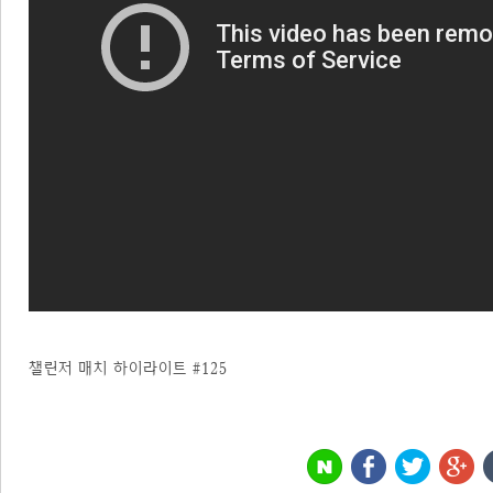
챌린저 매치 하이라이트 #125