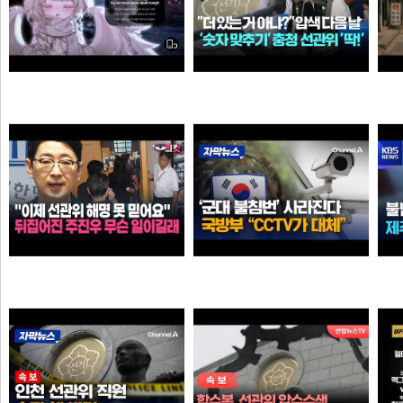
Call Of Silence - Clear Sky remix • Cover: Mirai | Atack on titan ost | Cover - Vtuber
더 있는 거 아냐?" 압수수색 다음 날...충청 선관위서도 '숫자 맞추기' 포착
탈
타짜신정환
애플
"이제 선관위 해명 못 믿어요" 뒤집어진 주진우 무슨 일이길래
'군대 불침번' 사라진다… 국방부 "CCTV로 대체 가능"
타짜신정환
크롬