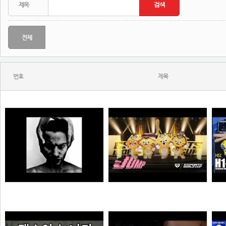
전체
번호
제목
MONSTA - Holdin' On (Skrillex & Nero Remix)
젠랑이
N
N
극혐
물음표