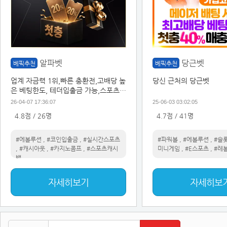
알파벳
당근벳
베픽추천
베픽추천
업계 자금력 1위,빠른 충환전,고배당 높
당신 근처의 당근벳
은 베팅한도, 테더입출금 가능,스포츠
실시간 베팅 캐시아웃가능
26-04-07 17:36:07
25-06-03 03:02:05
4.8점 / 26명
4.7점 / 41명
#에볼루션
,
#코인입출금
,
#실시간스포츠
#파워볼
,
#에볼루션
,
#슬
,
#캐시아웃
,
#카지노콤프
,
#스포츠캐시
미니게임
,
#E스포츠
,
#레
백
자세히보기
자세히보