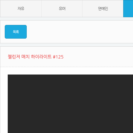
자유
유머
연예인
목록
챌린저 매치 하이라이트 #125