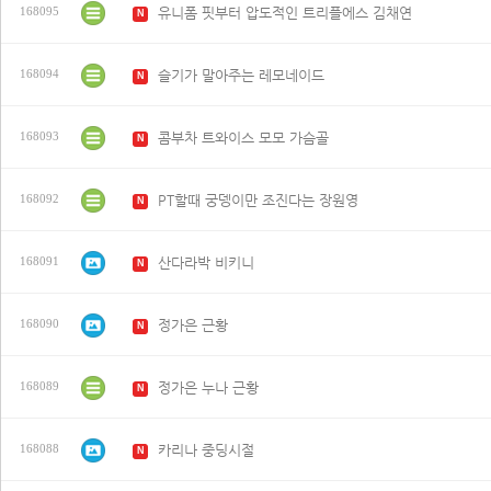
유니폼 핏부터 압도적인 트리플에스 김채연
168095
N
슬기가 말아주는 레모네이드
168094
N
콤부차 트와이스 모모 가슴골
168093
N
PT할때 궁뎅이만 조진다는 장원영
168092
N
산다라박 비키니
168091
N
정가은 근황
168090
N
정가은 누나 근황
168089
N
카리나 중딩시절
168088
N