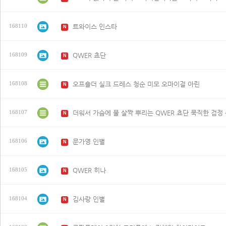
트와이스 인스타
168110
N
QWER 쵸단
168109
N
오프숄더 실크 드레스 청순 미모 오마이걸 아린
168108
N
168107
N
문가영 인별
168106
N
QWER 히나
168105
N
김사랑 인별
168104
N