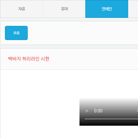
자유
유머
연예인
목록
백바지 허리라인 시현