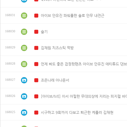
아이브 안유진 파워풀한 솔로 안무 내전근
168031
N
슬기
168030
N
김채원 치즈스틱 먹방
168029
N
언제 봐도 좋은 검정핫팬츠 아이브 안유진 애티튜드 댄브
168028
N
조은나래 아나운서
168027
N
[아이브/IVE] 이서 아찔한 무대의상에 지리는 피지컬 
168026
N
시구하고 9회까지 다보고 퇴근한 케플러 김채현
168025
N