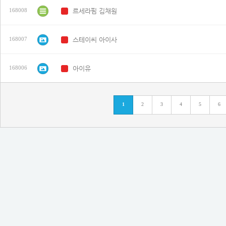
르세라핌 김채원
168008
N
스테이씨 아이사
168007
N
아이유
168006
N
1
2
3
4
5
6