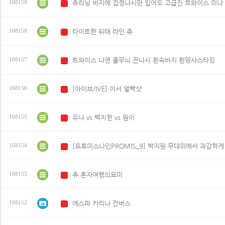
츄리닝 바지에 검정나시만 입어도 고급진 트와이스 미나
168159
N
타이트한 뒤태 라인 츄
168158
N
트와이스 나연 줄무늬 끈나시 흰속바지 흰망사스타킹
168157
N
[아이브/IVE] 이서 얼빡샷
168156
N
유나 vs 백지헌 vs 원이
168155
N
168154
N
츄 혼자여행의묘미
168153
N
에스파 카리나 컨버스
168152
N