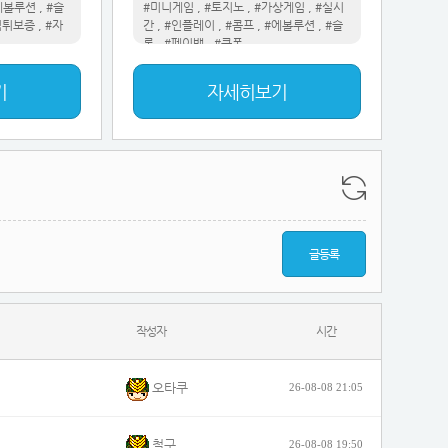
에볼루션
,
#슬
#미니게임
,
#토지노
,
#가상게임
,
#실시
먹튀보증
,
#자
간
,
#인플레이
,
#콤프
,
#에볼루션
,
#슬
롯
,
#페이백
,
#쿠폰
기
자세히보기
글등록
작성자
시간
오타쿠
26-08-08 21:05
철구
26-08-08 19:50