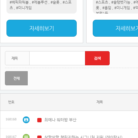
#베픽파워볼
,
#에볼루션
,
#슬롯
,
#스포
#스포츠
,
#솔랭벳가능
,
#
츠
,
#미니게임
롯
,
#홀덤
,
#미니게임
,
#
본력1등
자세히보기
자세히보
전체
번호
제목
최예나 워터밤 부산
168168
N
살짝살짝 챌린지하는 시그니처 지원 (레이턴시)
168167
N