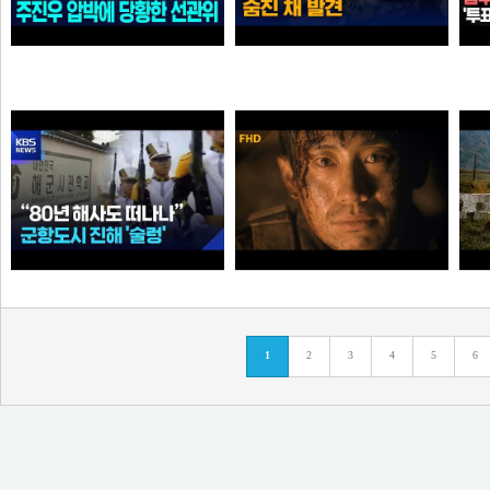
"선관위 서버는 건드리면 안돼?" 주진우 압박에 '당황'한 선관위 사무총장142142421
인천 한 선관위 사무실 직원 숨진 채…유서 발견 [
가습기
곰비서
“80년 해사도 진해 떠나나”…술렁이는 군항도시 /
고지전 – 정전협정 (10/10) | 신하균 류승룡
1
2
3
4
5
6
순대국
타짜신정환