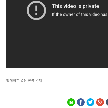
헬게이트 열린 한국 경제