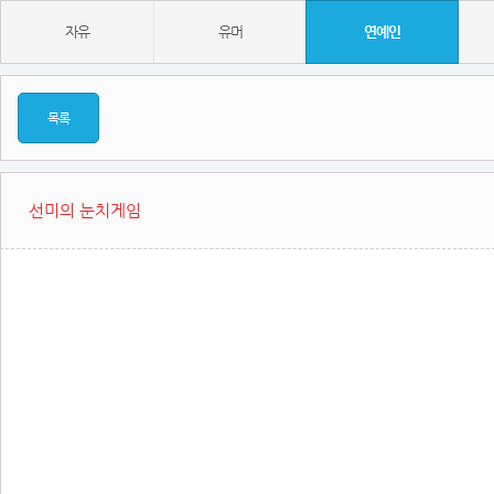
자유
유머
연예인
목록
선미의 눈치게임