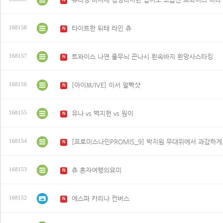
N
타이트한 뒤태 라인 츄
168158
N
트와이스 나연 줄무늬 끈나시 흰속바지 흰망사스타킹
168157
N
[아이브/IVE] 이서 얼빡샷
168156
N
유나 vs 백지헌 vs 원이
168155
N
168154
N
츄 혼자여행의묘미
168153
N
에스파 카리나 컨버스
168152
N