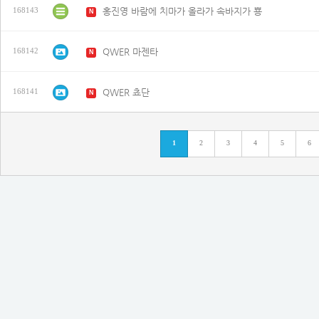
홍진영 바람에 치마가 올라가 속바지가 뿅
168143
N
QWER 마젠타
168142
N
QWER 쵸단
168141
N
1
2
3
4
5
6