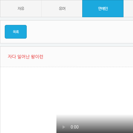
자유
유머
연예인
목록
자다 일어난 왕이런