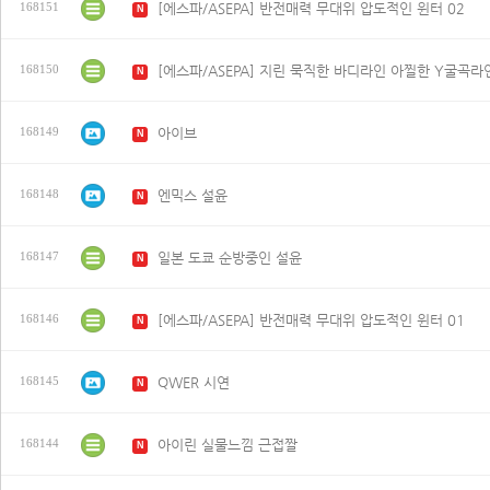
[에스파/ASEPA] 반전매력 무대위 압도적인 윈터 02
168151
N
[에스파/ASEPA] 지린 묵직한 바디라인 아찔한 Y굴곡라
168150
N
아이브
168149
N
엔믹스 설윤
168148
N
일본 도쿄 순방중인 설윤
168147
N
[에스파/ASEPA] 반전매력 무대위 압도적인 윈터 01
168146
N
QWER 시연
168145
N
아이린 실물느낌 근접짤
168144
N