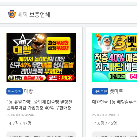
베픽 보증업체
대빵
벳마트
베픽추천
베픽추천
1등 유일고액보증업체 BJ솔랭 멸망전
대한민국 1등 베팅솔루션
벤픽후마감 가입첫충 40% 무한매충이
벤트
25-06-03 02:45:44
25-06-03 03:00:57
4.7점 / 47명
4.6점 / 45명