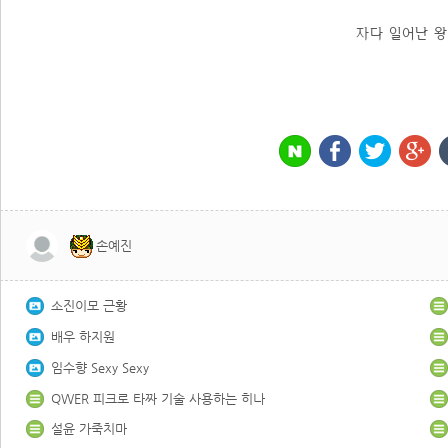
자다 일어난 
손예진
소진이모 근황
배우 하지원
임수향 Sexy Sexy
QWER 피크로 타짜 기술 사용하는 히나
설윤 가죽치마