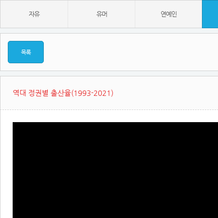
자유
유머
연예인
목록
역대 정권별 출산율(1993-2021)