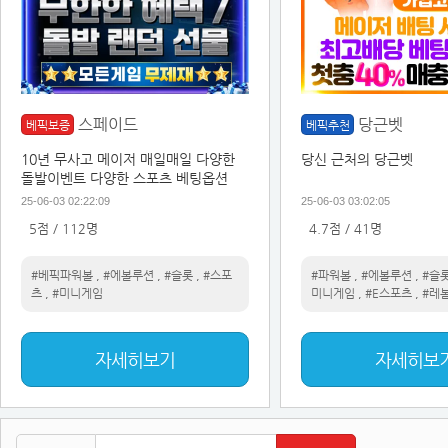
스페이드
당근벳
베픽보증
베픽추천
10년 무사고 메이저 매일매일 다양한
당신 근처의 당근벳
돌발이벤트 다양한 스포츠 베팅옵션
25-06-03 02:22:09
25-06-03 03:02:05
5점 / 112명
4.7점 / 41명
#베픽파워볼
,
#에볼루션
,
#슬롯
,
#스포
#파워볼
,
#에볼루션
,
#슬
츠
,
#미니게임
미니게임
,
#E스포츠
,
#레
자세히보기
자세히보