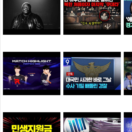
KITSCHKRIEG - du bist gut genug without SHIRIN DAVID
북한에 그나마 남아 있었던 민주주의가 완전히 삭제되고 김일성이 권력을 잡게 된 결정적인 사건
소주반샷
오타쿠
39:38 유나라 레전드
[단독] ‘장윤기’ 논란인데…‘경찰관 뺑소니’ 수사 빼돌린 경찰
We
물음표
크롬