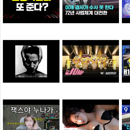
와.. 추석 전 민생지원금 또 준다?
이제 검사가 직접 수사 못 한다…72년 사법체계 대전환421421
이영자
가습기
MONSTA - Holdin' On (Skrillex & Nero Remix)
젠랑이
극혐
물음표