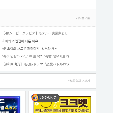
+ 게시물모음
【4Kムービーグラビア】モデル・実業家として人気を集める #新田さちか さんの写真集がついに発売！！オーストラリア・メルボルンだから撮影できた、とっておきの水着撮影に最高画質で没入密着！【メイキング】
쵸비의 라인전이 다른 이유
AP 요릭의 새로운 패러다임, 황혼과 새벽
"승진 밀릴까 봐"..1천 표 넘게 '증발' 알면서도 태연히 당선증까지 준 전북선관위 (자막뉴스) / SBS
【#和内璃乃】Netflixドラマ『恋愛バトルロワイヤル』好演中！――デジタル写真集『Angel Curve』好評発売中！ーRino Wauchi
+ 보증업체 더보기
2천만원보증