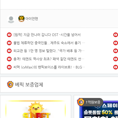
아이언맨
[원작] 지금 만나러 갑니다 OST -시간을 넘어서
불법 체류하던 중국인들...제주도 숙소에서 흉기 다툼
외교관 등 1만 명 정보 털렸다.."국가 배후 등 가능성" / SBS 모닝와이드 1부
충격! 태권도 역사상 최초? 패색 짙던 태권도 선수가 10년 무패 킥복서 격파!
씨맥 (cvMax)의 밴픽보이스를 라이브로! - BLG전 밴픽 비하인드ㅣ2026 EWC
베픽 보증업체
1억원보증