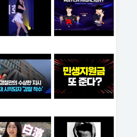
천시 여자친구
39:38 유나라 레전드
이영자
물음표
[단독] “안 데려와도 임의동행에 ‘죄명 바꾸기’”…경찰서 조직적 개입?
와.. 추석 전 민생지원금 또 준다?
크롬
이영자