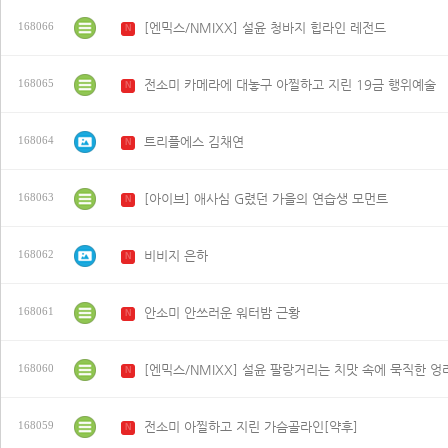
[엔믹스/NMIXX] 설윤 청바지 힙라인 레전드
168066
N
전소미 카메라에 대놓구 아찔하고 지린 19금 행위예술
168065
N
트리플에스 김채연
168064
N
[아이브] 애사심 G렸던 가을의 연습생 모먼트
168063
N
비비지 은하
168062
N
안소미 안쓰러운 워터밤 근황
168061
N
[엔믹스/NMIXX] 설윤 팔랑거리는 치맛 속에 묵직한 엉
168060
N
전소미 아찔하고 지린 가슴골라인[약후]
168059
N