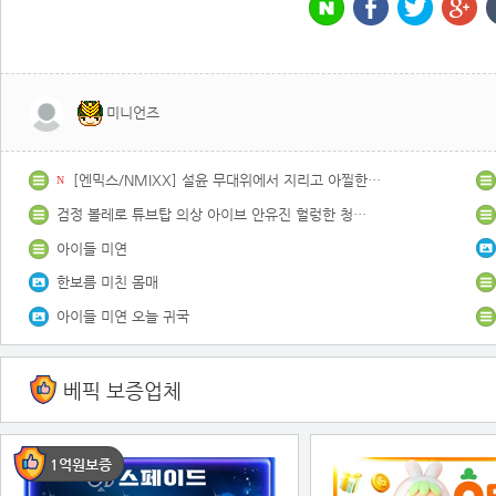
미니언즈
[엔믹스/NMIXX] 설윤 무대위에서 지리고 아찔한 기마자세 포즈
N
검정 볼레로 튜브탑 의상 아이브 안유진 헐렁한 청팬츠
아이들 미연
한보름 미친 몸매
아이들 미연 오늘 귀국
베픽 보증업체
1억원보증