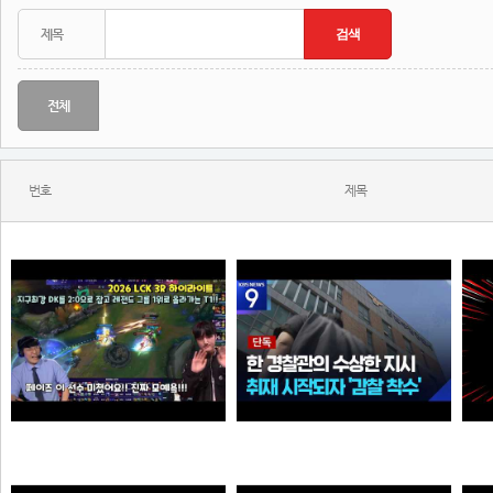
전체
번호
제목
Welcome, GEN G Peyz
[단독] “안 데려와도 임의동행에 ‘죄명 바꾸기’”…경찰서 조직적 개입?
N
N
N