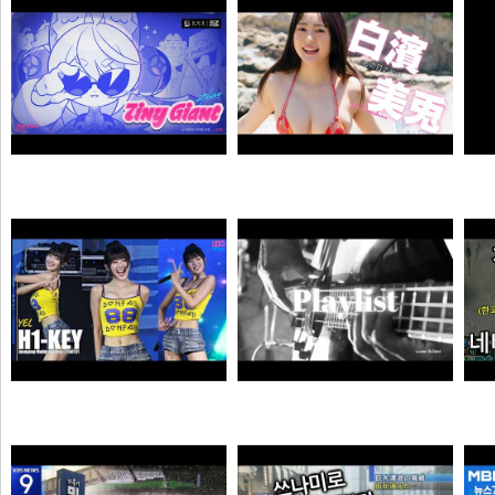
소주반샷
크롬
자오 EP 「Tiny Giant」 | 젠레스 존 제로
【#白濱美兎】変わらぬあどけなさから、こぼれおちる色気。――デジタル写真集『あの日の約束、大人の答え。』好評発売中！ Miu Shirahama
N
픽샤워
곰비서
하이키 옐 직캠 #YEL #H1KEY @260731 정읍물빛축제 ♬ 여름이었다 (Summer Was You)
듣게
픽도리
순대국