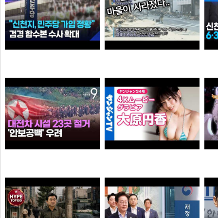
“6·3 지방선거 앞두고 신천지 민주당 가입 정황”…합수본, 수사 확대
0:41 할아버지 대담한거보소 영압지리네
와꾸대장봉준
오쿠오쿠오타쿠
누가좀 말려봐라 ㅋ
【4Kムービーグラビア】OL×コスプレイヤーの二刀流ヒロイン #大原円香 ちゃんが再登場！“殻を破る”をテーマに可愛らしさも破壊力もパワーアップした水着撮影に最高画質で没入密着！【メイキング】
떨어진원숭이
손나은