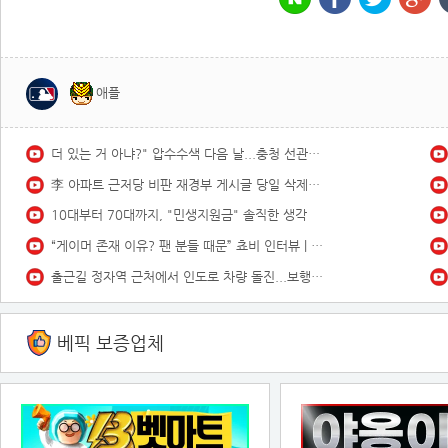
애플
더 있는 거 아냐?" 압수수색 다음 날...충청 선관위서도 '숫자 맞추기' 포착
李 아파트 근저당 비판 재경부 게시글 당일 삭제…"대출 막더니 내로남불"
10대부터 70대까지, "민생지원금" 솔직한 생각
“게이머 존재 이유? 팬 분들 때문” 쵸비 인터뷰 | GEN vs KRX(04.30)
출근길 정자역 근처에서 인도로 차량 돌진...보행자 숨져 / YTN
베픽 보증업체