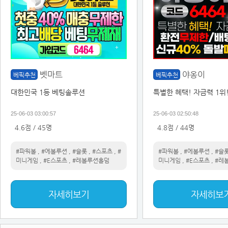
벳마트
야옹이
베픽추천
베픽추천
대한민국 1등 베팅솔루션
특별한 혜택! 자금력 1위
25-06-03 03:00:57
25-06-03 02:50:48
4.6점 / 45명
4.8점 / 44명
#파워볼
,
#에볼루션
,
#슬롯
,
#스포츠
,
#
#파워볼
,
#에볼루션
,
#슬
미니게임
,
#E스포츠
,
#레볼루션홀덤
미니게임
,
#E스포츠
,
#레
자세히보기
자세히보