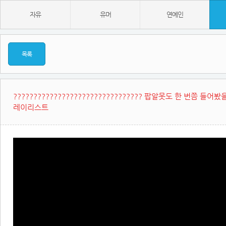
자유
유머
연예인
목록
???????????????????????????????? 팝알못도 한 번쯤 들어
레이리스트