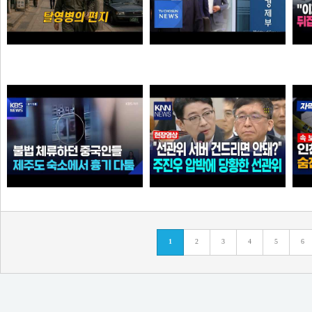
탈영병의 편지
李 아파트 근저당 비판 재경부 게시글 당일 삭제…"대출 막더니 내로남불"
크롬
애플
불법 체류하던 중국인들...제주도 숙소에서 흉기 다툼
"선관위 서버는 건드리면 안돼?" 주진우 압박에 '당황'한 선관위 사무총장142142421
1
2
3
4
5
6
아이언맨
가습기