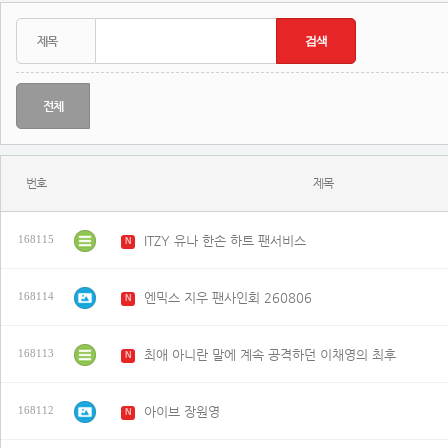
전체
번호
제목
ITZY 유나 한손 하트 팬서비스
168115
N
엔믹스 지우 팬사인회 260806
168114
N
최애 아니란 말에 계속 공격하던 이채영의 최후
168113
N
아이브 장원영
168112
N