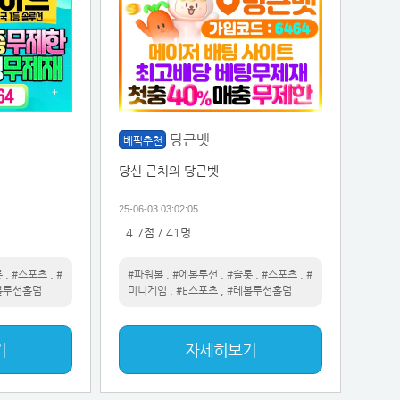
당근벳
베픽추천
당신 근처의 당근벳
25-06-03 03:02:05
4.7점 / 41명
롯
,
#스포츠
,
#
#파워볼
,
#에볼루션
,
#슬롯
,
#스포츠
,
#
볼루션홀덤
미니게임
,
#E스포츠
,
#레볼루션홀덤
기
자세히보기