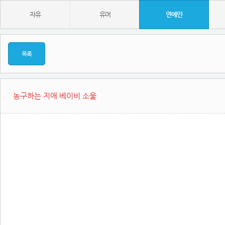
자유
유머
연예인
목록
농구하는 지애 베이비 소울