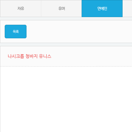
자유
유머
연예인
목록
나시크롭 청바지 유니스