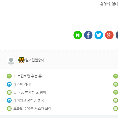
윤경의 옆
떨어진원숭이
보핍보핍 추는 유나
N
에스파 카리나
유나 vs 백지헌 vs 원이
에이핑크 오하영 출국
크롭탑 수영복 씨스타 보라