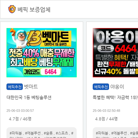
베픽 보증업체
벳마트
야옹이
베픽추천
베픽추천
대한민국 1등 베팅솔루션
특별한 혜택! 자금력 1위
25-06-03 03:00:57
25-06-03 02:50:48
4.7점 / 46명
4.8점 / 44명
#파워볼
,
#에볼루션
,
#슬롯
,
#스포츠
,
#
#파워볼
,
#에볼루션
,
#슬