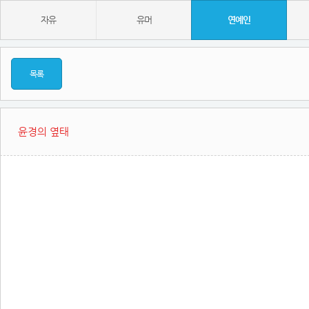
자유
유머
연예인
목록
윤경의 옆태