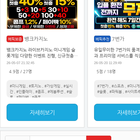
뱅크카지노
7번가
베픽보증
베픽추천
뱅크카지노 라이브카지노·미니게임·슬
유일무이한 7번가의 품격
롯게임 다양한 이벤트 진행, 신규첫충·
과 프리미엄 서비스를 직
재충·페이백·콤프 지급 혜택과 빠른충전
26-05-07 21:32:45
26-05-20 11:29:49
무제한환전 지원
4.9점 / 27명
5점 / 18명
#미니게임
,
#토지노
,
#가상게임
,
#실시
#7번가
,
#스포츠
,
#미니게
간
,
#인플레이
,
#콤프
,
#에볼루션
,
#슬
#슬롯
,
#파워볼
,
#사이트
롯
,
#페이백
,
#쿠폰
자세히보기
자세히보