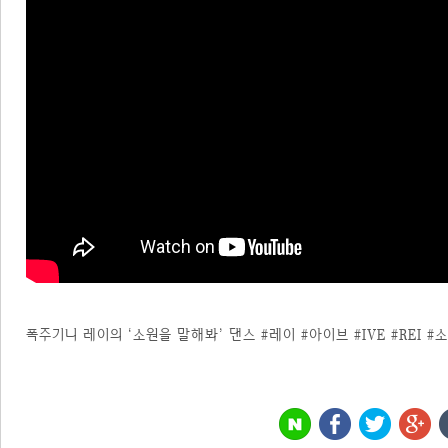
폭주기니 레이의 ‘소원을 말해봐’ 댄스 #레이 #아이브 #IVE #REI 