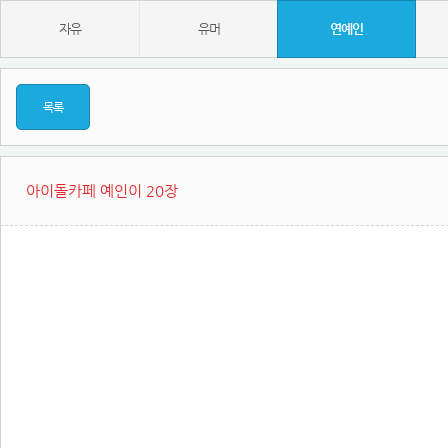
자유
유머
연예인
목록
아이돌카페 예인이 20장