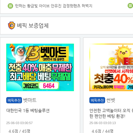
턴하는 황금빛 아이브 안유진 검정핫팬츠 허벅지
베픽 보증업체
벳마트
썬벳
베픽추천
베픽추천
대한민국 1등 베팅솔루션
안전한 고액놀이터 오직 
한 편안한 베팅 환경!
25-06-03 03:00:57
25-06-03 03:03:13
4.6점 / 45명
4.6점 / 44명