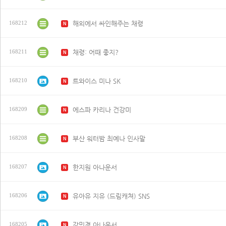
해외에서 싸인해주는 채령
168212
N
채령: 어때 좋지?
168211
N
트와이스 미나 SK
168210
N
에스파 카리나 건강미
168209
N
부산 워터밤 최예나 인사말
168208
N
한지원 아나운서
168207
N
유아유 지유 (드림캐쳐) SNS
168206
N
강민경 아나운서
168205
N