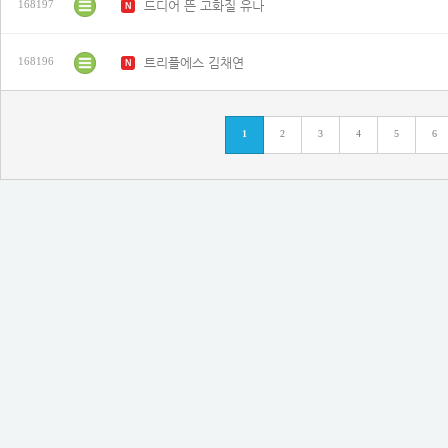
드디어 뜬 고화질 유나
168197
N
트리플에스 김채연
168196
N
1
2
3
4
5
6