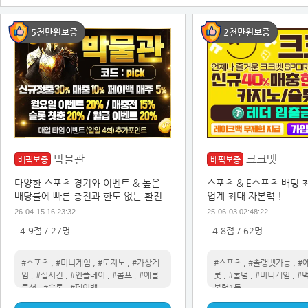
5천만원보증
2천만원보증
박물관
크크벳
베픽보증
베픽보증
다양한 스포츠 경기와 이벤트 & 높은
스포츠 & E스포츠 배팅 
배당률에 빠른 충전과 한도 없는 환전
업계 최대 자본력 !
26-04-15 16:23:32
25-06-03 02:48:22
4.9점 / 27명
4.8점 / 62명
#스포츠
,
#미니게임
,
#토지노
,
#가상게
#스포츠
,
#솔랭벳가능
,
#
임
,
#실시간
,
#인플레이
,
#콤프
,
#에볼
롯
,
#홀덤
,
#미니게임
,
#
루션
,
#슬롯
,
#페이백
본력1등