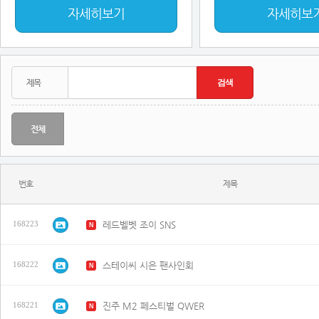
자세히보기
자세히보
전체
번호
제목
레드벨벳 조이 SNS
168223
N
스테이씨 시은 팬사인회
168222
N
진주 M2 페스티벌 QWER
168221
N