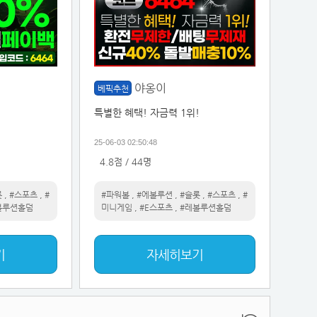
야옹이
베픽추천
특별한 혜택! 자금력 1위!
25-06-03 02:50:48
4.8점 / 44명
롯
,
#스포츠
,
#
#파워볼
,
#에볼루션
,
#슬롯
,
#스포츠
,
#
볼루션홀덤
미니게임
,
#E스포츠
,
#레볼루션홀덤
기
자세히보기