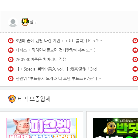
철구
3연패 끝에 멘탈 나간 기인ㅋㅋ (ft. 룰러) | Kiin Stream Highlights
나서스 파밍하면서들으면 겁나짱짱쎄지는 노래(스택1000)듣기좋은 브금
260530이주은 치어리더 직캠
【＋Special #田中美久 vol.1】最高傑作！3rd写真集の“オールアザーカット”＆ムービーを「プラス！」会員だけにお届け♡＜2026年3月後期＞
선관위 "투표용지 모자라 더 보낸 투표소 67곳" [MBN 뉴스7]
베픽 보증업체