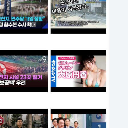
“6·3 지방선거 앞두고 신천지 민주당 가입 정황”…합수본, 수사 확대
0:41 할아버지 대담한거보소 영압지리네
와꾸대장봉준
오쿠오쿠오타쿠
가좀 말려봐라 ㅋ
【4Kムービーグラビア】OL×コスプレイヤーの二刀流ヒロイン #大原円香 ちゃんが再登場！“殻を破る”をテーマに可愛らしさも破壊力もパワーアップした水着撮影に最高画質で没入密着！【メイキング】
떨어진원숭이
손나은