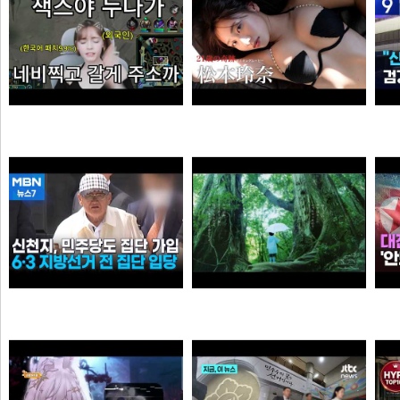
엘프녀가 롤하다 극대노하게된 이유
【#松本玲奈】話題のショートドラマ出演女優が待望の水着グラビアに挑戦！――デジタル写真集『21歳の奇跡』好評発売中！ Reina Matsumoto
오타쿠
타짜신정환
신천지, 6·3 지방선거 전 민주당 집단 입당…수도권 지역
[원작] 지금 만나러 갑니다 OST -시간을 넘어서
누
떨어진원숭이
아이언맨