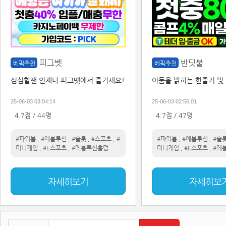
피그벳
반딧불
베픽추천
베픽추천
심심할땐 언제나 피그벳에서 즐기세요!
어둠을 밝히는 한줄기 빛
25-06-03 03:04:14
25-06-03 02:56:01
4.7점 / 44명
4.7점 / 47명
#파워볼
,
#에볼루션
,
#슬롯
,
#스포츠
,
#
#파워볼
,
#에볼루션
,
#슬
미니게임
,
#E스포츠
,
#레볼루션홀덤
미니게임
,
#E스포츠
,
#레
자세히보기
자세히보