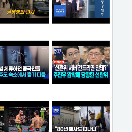
영병의 편지
李 아파트 근저당 비판 재경부 게시글 당일 삭제…"대출 막더니 내로남불"
크롬
애플
불법 체류하던 중국인들...제주도 숙소에서 흉기 다툼
"선관위 서버는 건드리면 안돼?" 주진우 압박에 '당황'한 선관위 사무총장142142421
아이언맨
가습기