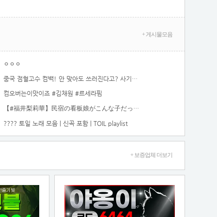
+ 게시물모음
ㅇㅇㅇ
중국 점혈고수 컴백! 안 맞아도 쓰러진다고? 사기 들통, 개망신 참교육 당하다!
컴오버는이맛이죠 #김채원 #르세라핌
【#福井梨莉華】民宿の看板娘がこんな子だったら、とたっぷり妄想してください。――デジタル写真集『この夏、誰もが恋する“看板娘”』好評発売中！ Ririka Fukui
???? 토일 노래 모음 | 신곡 포함 | TOIL playlist
+ 보증업체 더보기