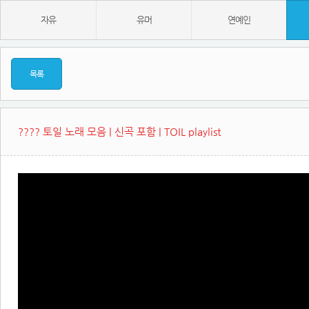
자유
유머
연예인
목록
???? 토일 노래 모음 | 신곡 포함 | TOIL playlist