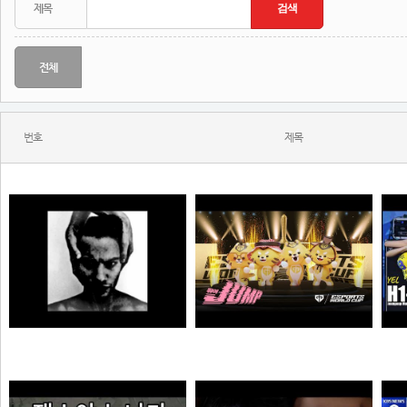
전체
번호
제목
MONSTA - Holdin' On (Skrillex & Nero Remix)
젠랑이
N
N
극혐
물음표