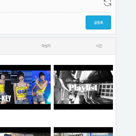
글등록
작성자
시간
하이키 옐 직캠 #YEL #H1KEY @260731 정읍물빛축제 ♬ 여름이었다 (Summer Was You)
듣게
픽도리
순대국