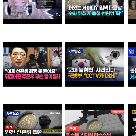
Call Of Silence - Clear Sky remix • Cover: Mirai | Atack on titan ost | Cover - Vtuber
더 있는 거 아냐?" 압수수색 다음 날...충청 선관위서도 '숫자 맞추기' 포착
탈
타짜신정환
애플
"이제 선관위 해명 못 믿어요" 뒤집어진 주진우 무슨 일이길래
'군대 불침번' 사라진다… 국방부 "CCTV로 대체 가능"
타짜신정환
크롬